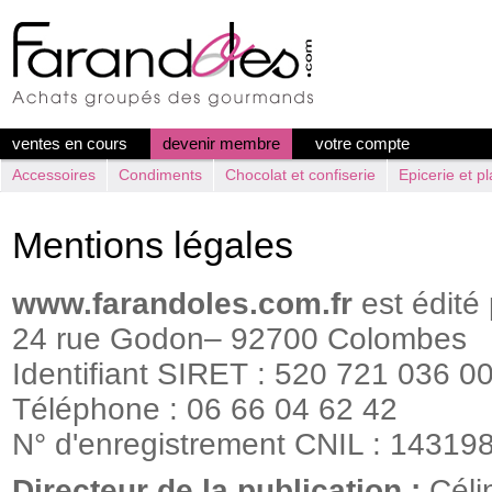
ventes en cours
devenir membre
votre compte
Accessoires
Condiments
Chocolat et confiserie
Epicerie et pl
Mentions légales
www.farandoles.com.fr
est édité
24 rue Godon– 92700 Colombes
Identifiant SIRET : 520 721 036 0
Téléphone : 06 66 04 62 42
N° d'enregistrement CNIL : 14319
Directeur de la publication :
Céli